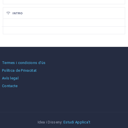
INTRO
Termes i condicions d’ús
Política de Privacitat
Avís legal
Contacte
Idea i Disseny:
Estudi Applica't