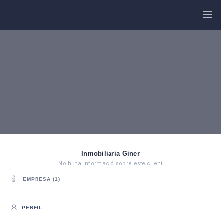
COMPRA
FARMÀCIA
ONLINE
DE
GUÀRDIA
GUIA
COMERCIAL
NOTÍCIES
MÉS
TRANSPORT
OPCIONS
TELÈFONS
D’INTERÉS
CARTELLERA
CINE
D’ESTIU
Inmobiliaria Giner
No hi ha informació sobre este client
EMPRESA (1)
PERFIL