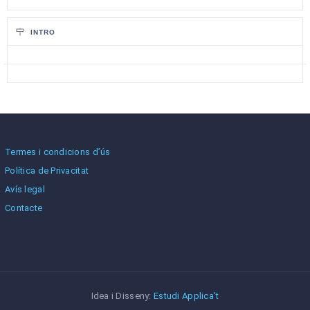
INTRO
Termes i condicions d’ús
Política de Privacitat
Avís legal
Contacte
Idea i Disseny:
Estudi Applica't