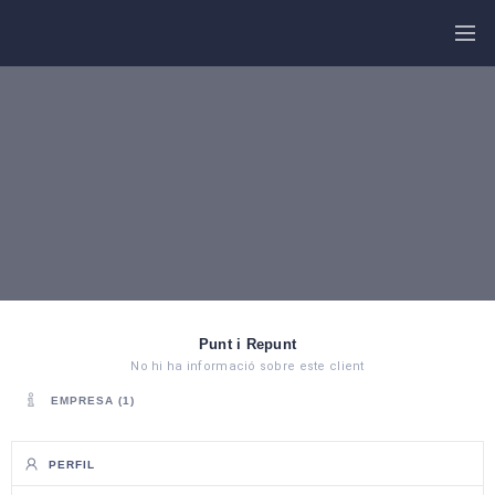
COMPRA
FARMÀCIA
ONLINE
DE
GUÀRDIA
GUIA
COMERCIAL
NOTÍCIES
MÉS
TRANSPORT
OPCIONS
TELÈFONS
D’INTERÉS
CARTELLERA
CINE
D’ESTIU
Punt i Repunt
No hi ha informació sobre este client
EMPRESA (1)
PERFIL