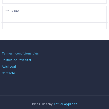
INTRO
Termes i condicions d’ús
Política de Privacitat
Avís legal
Contacte
Idea i Disseny:
Estudi Applica't