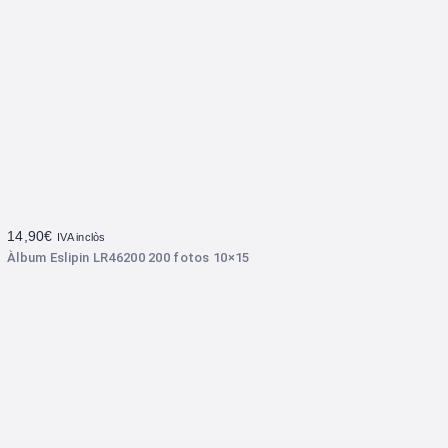
14,90
€
IVA inclòs
Àlbum Eslipin LR46200 200 fotos 10×15