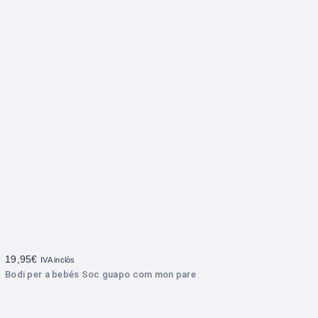
19,95
€
IVA inclòs
Bodi per a bebés Soc guapo com mon pare