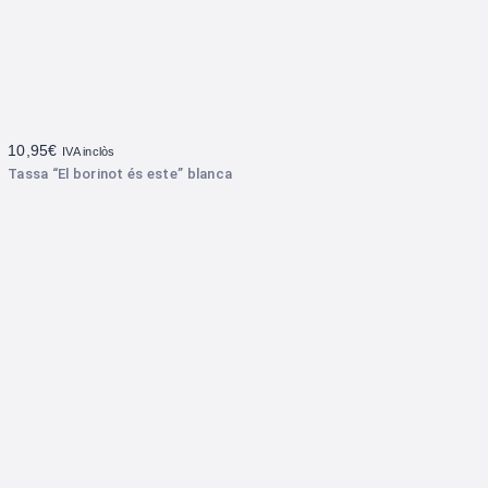
10,95
€
IVA inclòs
Tassa “El borinot és este” blanca