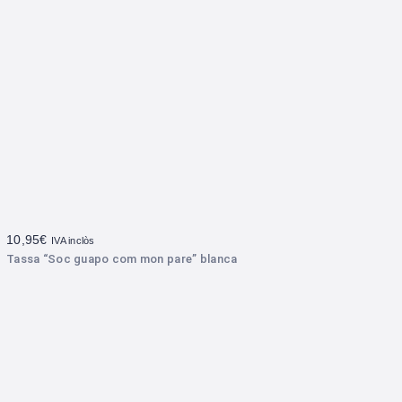
10,95
€
IVA inclòs
Tassa “Soc guapo com mon pare” blanca