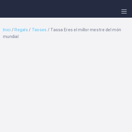
COMPRA
FARMÀCIA
ONLINE
DE
GUÀRDIA
GUIA
Inici
/
Regals
/
Tasses
/ Tassa Eres el millor mestre del món
COMERCIAL
NOTÍCIES
mundial
MÉS
TRANSPORT
OPCIONS
TELÈFONS
D’INTERÉS
CARTELLERA
CINE
D’ESTIU