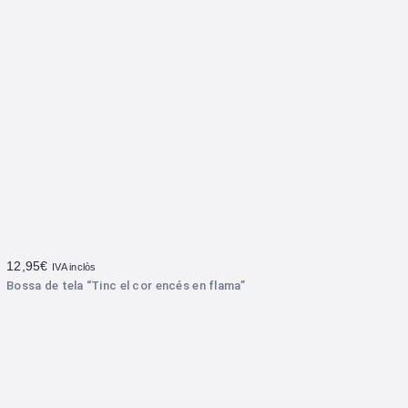
12,95
€
IVA inclòs
Bossa de tela “Tinc el cor encés en flama”