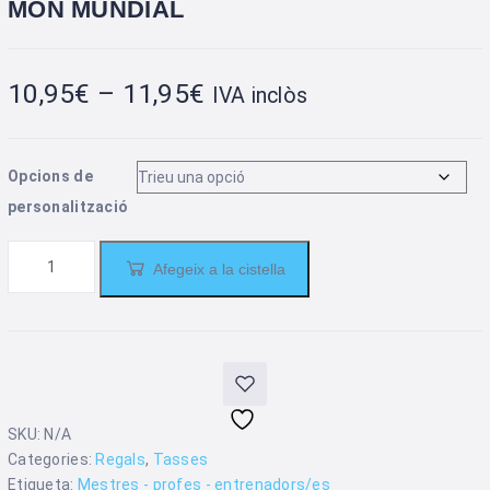
MÓN MUNDIAL
10,95
€
–
11,95
€
IVA inclòs
Opcions de
personalització
Afegeix a la cistella
SKU:
N/A
Categories:
Regals
,
Tasses
Etiqueta:
Mestres - profes - entrenadors/es